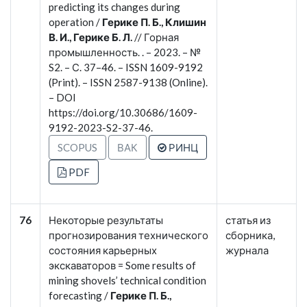
predicting its changes during
operation /
Герике П. Б., Клишин
В. И., Герике Б. Л.
// Горная
промышленность. . – 2023. – №
S2. – С. 37–46. – ISSN 1609-9192
(Print). – ISSN 2587-9138 (Online).
– DOI
https://doi.org/10.30686/1609-
9192-2023-S2-37-46.
SCOPUS
ВАК
РИНЦ
PDF
76
Некоторые результаты
статья из
прогнозирования технического
сборника,
состояния карьерных
журнала
экскаваторов = Some results of
mining shovels’ technical condition
forecasting /
Герике П. Б.,