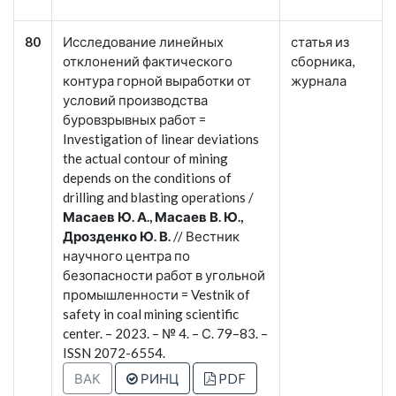
80
Исследование линейных
статья из
отклонений фактического
сборника,
контура горной выработки от
журнала
условий производства
буровзрывных работ =
Investigation of linear deviations
the actual contour of mining
depends on the conditions of
drilling and blasting operations /
Масаев Ю. А., Масаев В. Ю.,
Дрозденко Ю. В.
// Вестник
научного центра по
безопасности работ в угольной
промышленности = Vestnik of
safety in coal mining scientific
center. – 2023. – № 4. – С. 79–83. –
ISSN 2072-6554.
ВАК
РИНЦ
PDF