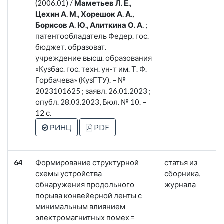
(2006.01) /
Маметьев Л. Е.,
Цехин А. М., Хорешок А. А.,
Борисов А. Ю., Алиткина О. А.
;
патентообладатель Федер. гос.
бюджет. образоват.
учреждение высш. образования
«Кузбас. гос. техн. ун-т им. Т. Ф.
Горбачева» (КузГТУ). – №
2023101625 ; заявл. 26.01.2023 ;
опубл. 28.03.2023, Бюл. № 10. –
12 с.
РИНЦ
PDF
64
Формирование структурной
статья из
схемы устройства
сборника,
обнаружения продольного
журнала
порыва конвейерной ленты с
минимальным влиянием
электромагнитных помех =