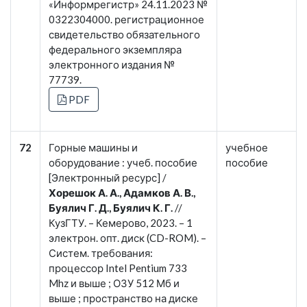
«Информрегистр» 24.11.2023 №
0322304000. регистрационное
свидетельство обязательного
федерального экземпляра
электронного издания №
77739.
PDF
72
Горные машины и
учебное
оборудование : учеб. пособие
пособие
[Электронный ресурс] /
Хорешок А. А., Адамков А. В.,
Буялич Г. Д., Буялич К. Г.
//
КузГТУ. – Кемерово, 2023. – 1
электрон. опт. диск (CD-ROM). –
Систем. требования:
процессор Intel Pentium 733
Mhz и выше ; ОЗУ 512 Мб и
выше ; пространство на диске