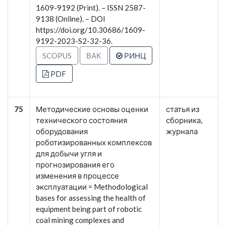
1609-9192 (Print). – ISSN 2587-
9138 (Online). – DOI
https://doi.org/10.30686/1609-
9192-2023-S2-32-36.
SCOPUS
ВАК
РИНЦ
PDF
75
Методические основы оценки
статья из
технического состояния
сборника,
оборудования
журнала
роботизированных комплексов
для добычи угля и
прогнозирования его
изменения в процессе
эксплуатации = Methodological
bases for assessing the health of
equipment being part of robotic
coal mining complexes and