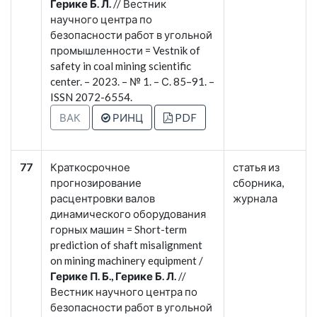
Герике Б. Л.
// Вестник
научного центра по
безопасности работ в угольной
промышленности = Vestnik of
safety in coal mining scientific
center. – 2023. – № 1. – С. 85–91. –
ISSN 2072-6554.
ВАК
РИНЦ
PDF
77
Краткосрочное
статья из
прогнозирование
сборника,
расцентровки валов
журнала
динамического оборудования
горных машин = Short-term
prediction of shaft misalignment
on mining machinery equipment /
Герике П. Б., Герике Б. Л.
//
Вестник научного центра по
безопасности работ в угольной