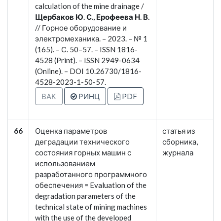
calculation of the mine drainage /
Щербаков Ю. С., Ерофеева Н. В.
// Горное оборудование и
электромеханика. – 2023. – № 1
(165). – С. 50–57. – ISSN 1816-
4528 (Print). – ISSN 2949-0634
(Online). – DOI 10.26730/1816-
4528-2023-1-50-57.
ВАК
РИНЦ
PDF
66
Оценка параметров
статья из
деградации технического
сборника,
состояния горных машин с
журнала
использованием
разработанного программного
обеспечения = Evaluation of the
degradation parameters of the
technical state of mining machines
with the use of the developed