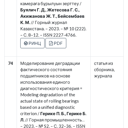
камераға бұрылуын зерттеу /
Буялич Г. Д., Жетесова Г. С.,
Акижанова Ж. Т., Бейсембаев
К. М.
// Горный журнал
Казахстана. – 2023. – № 10 (222).
– С. 8–12. – ISSN 2227-4766.
РИНЦ
PDF
74
Моделирование деградации
статья из
фактического состояния
сборника,
подшипников на основе
журнала
использования единого
диагностического критерия =
Modeling degradation of the
actual state of rolling bearings
based on a unified diagnostic
criterion /
Герике П. Б., Герике Б.
Л.
// Горная промышленность. .
– 2023. – № S2. – С. 32–36. – ISSN