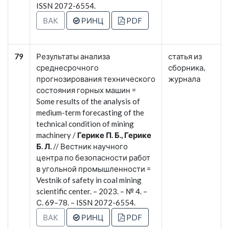
ISSN 2072-6554.
ВАК
РИНЦ
PDF
79
Результаты анализа
статья из
среднесрочного
сборника,
прогнозирования технического
журнала
состояния горных машин =
Some results of the analysis of
medium-term forecasting of the
technical condition of mining
machinery /
Герике П. Б., Герике
Б. Л.
// Вестник научного
центра по безопасности работ
в угольной промышленности =
Vestnik of safety in coal mining
scientific center. – 2023. – № 4. –
С. 69–78. – ISSN 2072-6554.
ВАК
РИНЦ
PDF