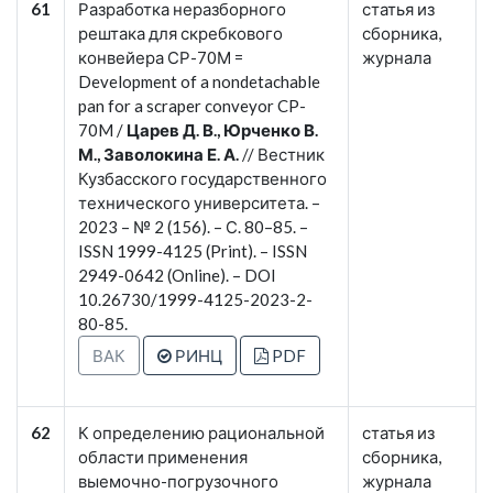
61
Разработка неразборного
статья из
рештака для скребкового
сборника,
конвейера СР-70М =
журнала
Development of a nondetachable
pan for a scraper conveyor CP-
70M /
Царев Д. В., Юрченко В.
М., Заволокина Е. А.
// Вестник
Кузбасского государственного
технического университета. –
2023 – № 2 (156). – С. 80–85. –
ISSN 1999-4125 (Print). – ISSN
2949-0642 (Online). – DOI
10.26730/1999-4125-2023-2-
80-85.
ВАК
РИНЦ
PDF
62
К определению рациональной
статья из
области применения
сборника,
выемочно-погрузочного
журнала