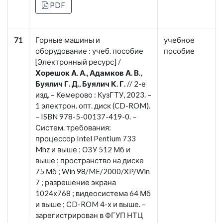
PDF
71
Горные машины и
учебное
оборудование : учеб. пособие
пособие
[Электронный ресурс] /
Хорешок А. А., Адамков А. В.,
Буялич Г. Д., Буялич К. Г.
// 2-е
изд. – Кемерово : КузГТУ, 2023. –
1 электрон. опт. диск (CD-ROM).
– ISBN 978-5-00137-419-0. –
Систем. требования:
процессор Intel Pentium 733
Mhz и выше ; ОЗУ 512 Мб и
выше ; пространство на диске
75 Мб ; Win 98/ME/2000/XP/Win
7 ; разрешение экрана
1024х768 ; видеосистема 64 Мб
и выше ; СD-ROM 4-х и выше. –
зарегистрирован в ФГУП НТЦ