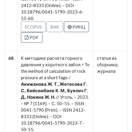
2412-8333 (Online). – DOI
10.18796/0041-5790-2023-6-
55-60.
SCOPUS
ВАК
РИНЦ
PDF
68
К методике расчета горного
статья из
давления у короткого забоя = To
сборника,
the method of calculation of rock
журнала
pressure at a short fage /
Акижанова Ж. Т., Жетесова Г.
С., Бейсембаев К. М., Буялич Г.
Д., Нокина Ж. Н.
// Уголь. – 2023.
– № 7 (1169). – С. 50–55. – ISSN
0041-5790 (Print). – ISSN 2412-
8333 (Online). – DOI
10.18796/0041-5790-2023-7-
50-55.