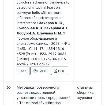
Structural scheme of the device to
detect longitudinal tears on
conveyor belts with minimum
influence of electromagnetic
interference /
Захаров А. Ю.,
Григорьев А. В., Захарова А. Г.,
Лобур И. А., Шаулева Н. М.
//
Горное оборудование и
электромеханика. – 2023. – № 1
(165). – С. 11–17. – ISSN 1816-
4528 (Print). – ISSN 2949-0634
(Online). – DOI 10.26730/1816-
4528-2023-1-11-17.
ВАК
РИНЦ
PDF
65
Методика проверочного
статья из
расчета водоотливной
сборника,
установки горных предприятий
журнала
= The method of verification