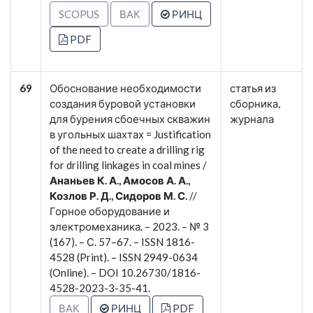
SCOPUS
ВАК
РИНЦ
PDF
69
Обоснование необходимости
статья из
создания буровой установки
сборника,
для бурения сбоечных скважин
журнала
в угольных шахтах = Justification
of the need to create a drilling rig
for drilling linkages in coal mines /
Ананьев К. А., Амосов А. А.,
Козлов Р. Д., Сидоров М. С.
//
Горное оборудование и
электромеханика. – 2023. – № 3
(167). – С. 57–67. – ISSN 1816-
4528 (Print). – ISSN 2949-0634
(Online). – DOI 10.26730/1816-
4528-2023-3-35-41.
ВАК
РИНЦ
PDF