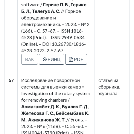
software /
Герике П. Б., Герике
Б. Л., Телегуз А. С.
// Горное
оборудование и
электромеханика. – 2023. – № 2
(166). – С. 57–67. – ISSN 1816-
4528 (Print). – ISSN 2949-0634
(Online). – DOI 10.26730/1816-
4528-2023-2-57-67.
ВАК
РИНЦ
PDF
67
Исследование поворотной
статья из
системы для выемки камер =
сборника,
Investigation of the rotary system
журнала
for removing chambers /
Асмагамбет Д. К., Буялич Г. Д.,
Жетесова Г. С., Бейсембаев К.
М., Акижанова Ж. Т.
// Уголь. –
2023. – № 6 (1168). – С. 55–60. –
ISSN 0041-5790 (Print). – ISSN