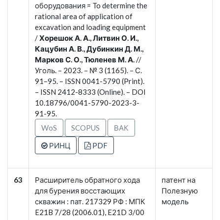
оборудования = To determine the
rational area of application of
excavation and loading equipment
/
Хорешок А. А., Литвин О. И.,
Кацубин А. В., Дубинкин Д. М.,
Марков С. О., Тюленев М. А.
//
Уголь. – 2023. – № 3 (1165). – С.
91–95. – ISSN 0041-5790 (Print).
– ISSN 2412-8333 (Online). – DOI
10.18796/0041-5790-2023-3-
91-95.
WoS
SCOPUS
ВАК
РИНЦ
PDF
63
Расширитель обратного хода
патент на
для бурения восстающих
Полезную
скважин : пат. 217329 РФ : МПК
модель
E21B 7/28 (2006.01), E21D 3/00