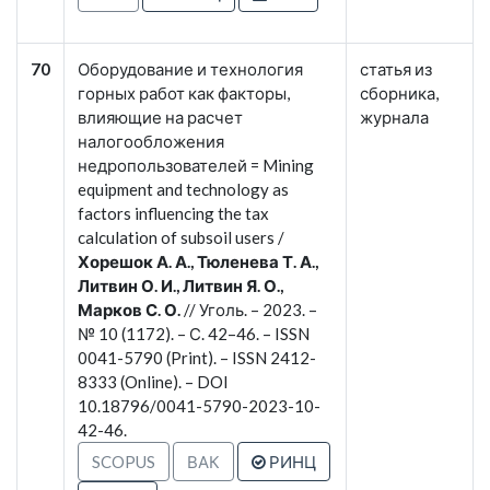
70
Оборудование и технология
статья из
горных работ как факторы,
сборника,
влияющие на расчет
журнала
налогообложения
недропользователей = Mining
equipment and technology as
factors influencing the tax
calculation of subsoil users /
Хорешок А. А., Тюленева Т. А.,
Литвин О. И., Литвин Я. О.,
Марков С. О.
// Уголь. – 2023. –
№ 10 (1172). – С. 42–46. – ISSN
0041-5790 (Print). – ISSN 2412-
8333 (Online). – DOI
10.18796/0041-5790-2023-10-
42-46.
SCOPUS
ВАК
РИНЦ