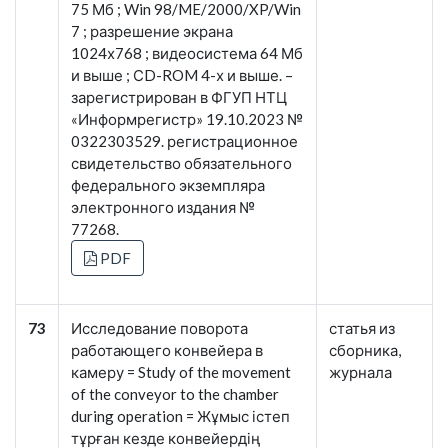
75 Мб ; Win 98/ME/2000/XP/Win
7 ; разрешение экрана
1024х768 ; видеосистема 64 Мб
и выше ; СD-ROM 4-х и выше. –
зарегистрирован в ФГУП НТЦ
«Информрегистр» 19.10.2023 №
0322303529. регистрационное
свидетельство обязательного
федерального экземпляра
электронного издания №
77268.
PDF
73
Исследование поворота
статья из
работающего конвейера в
сборника,
камеру = Study of the movement
журнала
of the conveyor to the chamber
during operation = Жұмыс істеп
тұрған кезде конвейердің