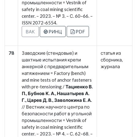
промышленности = Vestnik of
safety in coal mining scientific
center. – 2023. – № 3. – С. 60–66. –
ISSN 2072-6554.
ВАК
РИНЦ
PDF
78
Заводские (стендовые) и
статья из
шахтные испытания крепи
сборника,
анкерной с предварительным
журнала
натяжением = Factory (bench)
and mine tests of anchor fasteners
with pre-tensioning /
Тациенко В.
П., Бубнов К. А., Нашатырев А.
Г., Царев Д. В., Заволокина Е. А.
// Вестник научного центра по
безопасности работ в угольной
промышленности = Vestnik of
safety in coal mining scientific
center. – 2023. – № 4. – С. 62–68. –